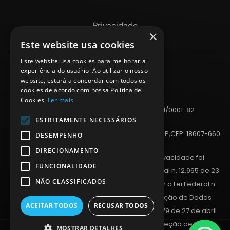
Privacidade
×
Este website usa cookies
Este website usa cookies para melhorar a
experiência do usuário. Ao utilizar o nosso
website, estará a concordar com todos os
cookies de acordo com nossa Política de
Cookies.
Ler mais
KANGOO DIGITAL - ME - CNPJ: 38.135.351/0001-82
ESTRITAMENTE NECESSÁRIOS
Av. Dr. Vital Brasil, 1060 - sala 607 - Botucatu - SP,CEP: 18607-660
DESEMPENHO
DIRECIONAMENTO
POLÍTICA DE PRIVACIDADE: A Política de Privacidade foi 
FUNCIONALIDADE
elaborada em conformidade com a Lei Federal n. 12.965 de 23 
NÃO CLASSIFICADOS
de abril de 2014 (Marco Civil da Internet), com a Lei Federal n. 
13.709, de 14 de agosto de 2018 (Lei de Proteção de Dados 
ACEITAR TODOS
RECUSAR TODOS
Pessoais) e com o Regulamento UE n. 2016/679 de 27 de abril 
de 2016 (Regulamento Geral Europeu de Proteção de Dados 
MOSTRAR DETALHES