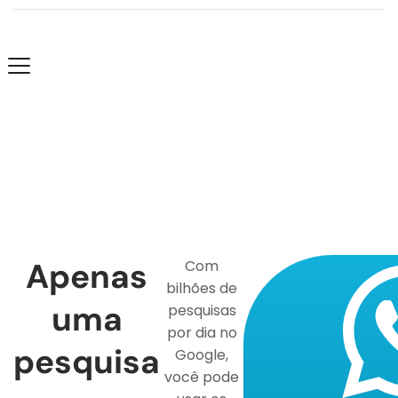
Apenas
Com
bilhões de
uma
pesquisas
por dia no
pesquisa
Google,
você pode