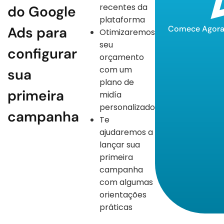
recentes da
do Google
plataforma
Ads para
Comece Agor
Otimizaremos
seu
configurar
orçamento
com um
sua
plano de
primeira
midía
personalizado
campanha
Te
ajudaremos a
lançar sua
primeira
campanha
com algumas
orientações
práticas