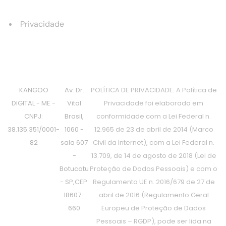
Privacidade
KANGOO
Av. Dr.
POLÍTICA DE PRIVACIDADE: A Política de
DIGITAL - ME -
Vital
Privacidade foi elaborada em
CNPJ:
Brasil,
conformidade com a Lei Federal n.
38.135.351/0001-
1060 -
12.965 de 23 de abril de 2014 (Marco
82
sala 607
Civil da Internet), com a Lei Federal n.
-
13.709, de 14 de agosto de 2018 (Lei de
Botucatu
Proteção de Dados Pessoais) e com o
- SP,CEP:
Regulamento UE n. 2016/679 de 27 de
18607-
abril de 2016 (Regulamento Geral
660
Europeu de Proteção de Dados
Pessoais – RGDP), pode ser lida na