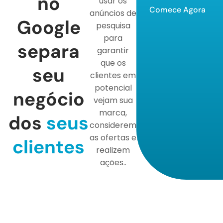
no
usar os
Comece Agora
anúncios de
Google
pesquisa
para
separa
garantir
que os
seu
clientes em
potencial
negócio
vejam sua
marca,
dos
seus
considerem
as ofertas e
clientes
realizem
ações..