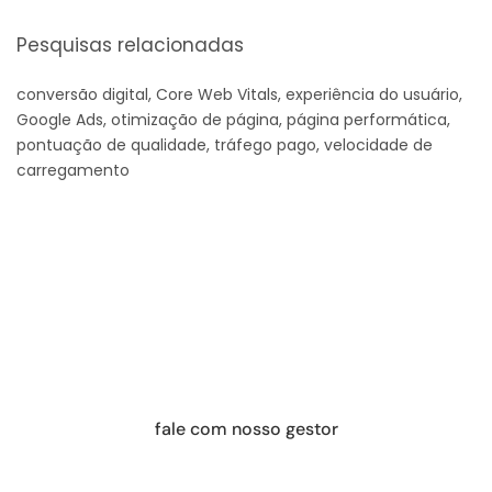
Pesquisas relacionadas
conversão digital, Core Web Vitals, experiência do usuário, 
Google Ads, otimização de página, página performática, 
pontuação de qualidade, tráfego pago, velocidade de 
carregamento
Eleve o nível da sua empresa com nossas 
estratégias
Mais do que anúncios, geramos valor em cada 
entrega para facilitar o aumento de suas vendas
fale com nosso gestor